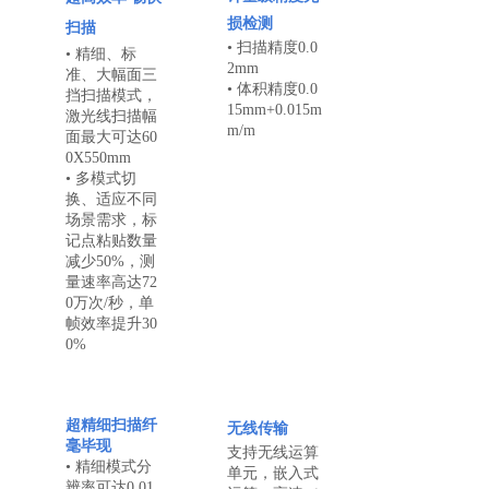
损检测
扫描
• 扫描精度0.0
• 精细、标
2mm
准、大幅面三
• 体积精度0.0
挡扫描模式，
15mm+0.015m
激光线扫描幅
m/m
面最大可达60
0X550mm
• 多模式切
换、适应不同
场景需求，标
记点粘贴数量
减少50%，测
量速率高达72
0万次/秒，单
帧效率提升30
0%
超精细扫描纤
无线传输
毫毕现
支持无线运算
• 精细模式分
单元，嵌入式
辨率可达0.01