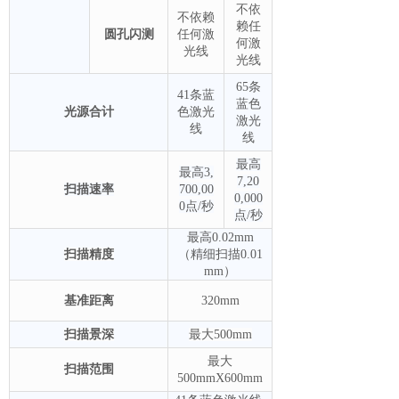
不依
不依赖
赖任
圆孔
闪测
任何激
何激
光线
光线
65条
41条蓝
蓝色
光源合计
色激光
激光
线
线
最高
最高3,
7,20
扫描速率
700,00
0,000
0点/秒
点/秒
最高0.02mm
扫描精度
（精细扫描0.01
mm）
基准距离
320mm
扫描景深
最大500mm
最大
扫描范围
500mmX600mm