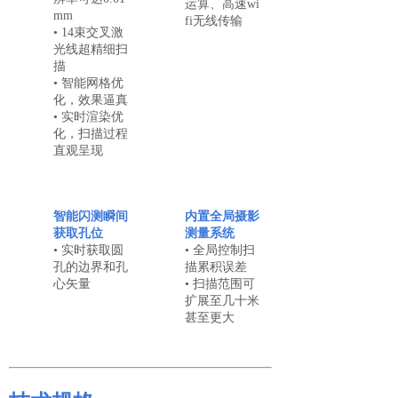
运算、高速wi
mm
fi无线传输
• 14束交叉激
光线超精细扫
描
• 智能网格优
化，效果逼真
• 实时渲染优
化，扫描过程
直观呈现
智能闪测瞬间
内置全局摄影
获取孔位
测量系统
• 实时获取圆
• 全局控制扫
孔的边界和孔
描累积误差
心矢量
• 扫描范围可
扩展至几十米
甚至更大